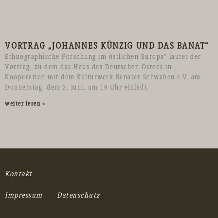
VORTRAG „JOHANNES KÜNZIG UND DAS BANAT“
Ethnographische Forschung im östlichen Europa“ lautet der
Vortrag, zu dem das Haus des Deutschen Ostens in
Kooperation mit dem Kulturwerk Banater Schwaben e.V. am
Donnerstag, dem 2. Juni, um 19 Uhr einlädt.
weiter lesen »
Kontakt
Impressum
Datenschutz